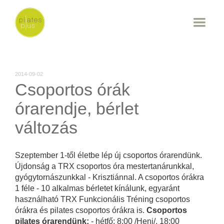
2014-09-02
Csoportos órák
órarendje, bérlet
változás
Szeptember 1-től életbe lép új csoportos órarendünk.
Újdonság a TRX csoportos óra mestertanárunkkal,
gyógytornászunkkal - Krisztiánnal. A csoportos órákra
1 féle - 10 alkalmas bérletet kínálunk, egyaránt
használható TRX Funkcionális Tréning csoportos
órákra és pilates csoportos órákra is.
Csoportos
pilates órarendünk:
- hétfő: 8:00 /Heni/, 18:00