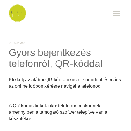
2011-11-02
Gyors bejentkezés
telefonról, QR-kóddal
Klikkelj az alábbi QR-kódra okostelefonoddal és máris
az online időpontkérésre navigál a telefonod.
A QR kódos linkek okostelefonon működnek,
amennyiben a támogató szoftver telepítve van a
készülékre.