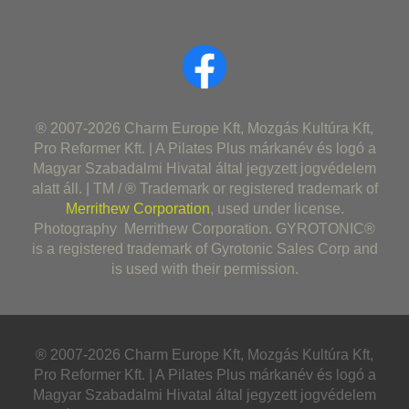
® 2007-2026 Charm Europe Kft, Mozgás Kultúra Kft,
Pro Reformer Kft. | A Pilates Plus márkanév és logó a
Magyar Szabadalmi Hivatal által jegyzett jogvédelem
alatt áll. | TM / ® Trademark or registered trademark of
Merrithew Corporation
, used under license.
Photography Merrithew Corporation. GYROTONIC®
is a registered trademark of Gyrotonic Sales Corp and
is used with their permission.
® 2007-2026 Charm Europe Kft, Mozgás Kultúra Kft,
Pro Reformer Kft. | A Pilates Plus márkanév és logó a
Magyar Szabadalmi Hivatal által jegyzett jogvédelem