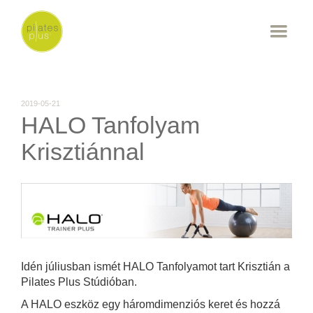
2019-05-21
HALO Tanfolyam
Krisztiánnal
Idén júliusban ismét HALO Tanfolyamot tart Krisztián a
Pilates Plus Stúdióban.
A HALO eszköz egy háromdimenziós keret és hozzá