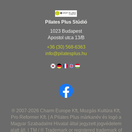
Pilates Plus Stúdió
1023 Budapest
Apostol utca 13/B
+36 (30) 568-6363
info@pilatesplus.hu
® 2007-2026 Charm Europe Kft, Mozgás Kultúra Kft,
Pro Reformer Kft. | A Pilates Plus márkanév és logó a
Magyar Szabadalmi Hivatal által jegyzett jogvédelem
alatt áll. | TM / ® Trademark or registered trademark of