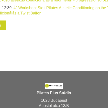
okozó atletikus kondícionálás a reformeren - progresszió, soroz
. 12:30
ÚJ Workshop: Stott Pilates Athletic Conditioning on the T
dicionálás a Twist Ballon
S
Pilates Plus Stúdió
1023 Budapest
Apostol utca 13/B