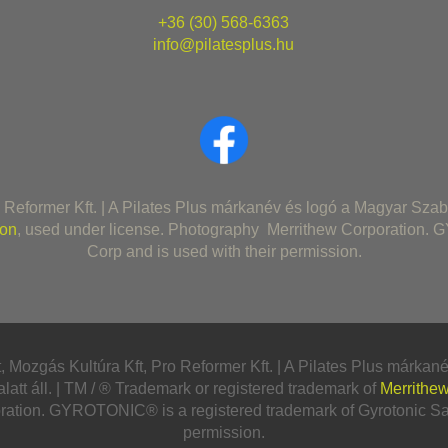
+36 (30) 568-6363
info@pilatesplus.hu
former Kft. | A Pilates Plus márkanév és logó a Magyar Szabada
ion
, used under license. Photography Merrithew Corporation. 
Corp and is used with their permission.
Mozgás Kultúra Kft, Pro Reformer Kft. | A Pilates Plus márka
alatt áll. | TM / ® Trademark or registered trademark of
Merrithew
ation. GYROTONIC® is a registered trademark of Gyrotonic Sale
permission.