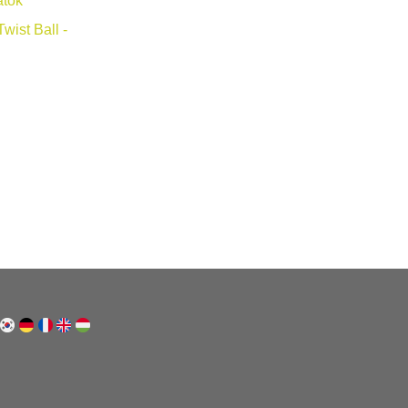
atok
wist Ball -