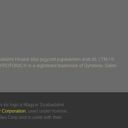
lmi Hivatal által jegyzett jogvédelem alatt áll. | TM / ®
GYROTONIC® is a registered trademark of Gyrotonic Sales
név és logó a Magyar Szabadalmi
 Corporation
, used under license.
s Corp and is used with their