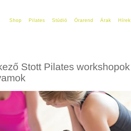
Shop
Pilates
Stúdió
Órarend
Árak
Hírek
ező Stott Pilates workshopok
lyamok