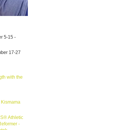
r 5-15 -
mber 17-27
th with the
- Kismama
® Athletic
eformer -