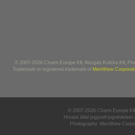
® 2007-2026 Charm Europe Kft, Mozgás Kultúra Kft, Pro Re
Trademark or registered trademark of
Merrithew Corporat
® 2007-2026 Charm Europe Kft, 
Hivatal által jegyzett jogvédelem 
Photography Merrithew Corpor