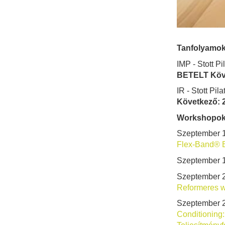
Tanfolyamok
IMP - Stott P
BETELT Köve
IR - Stott Pi
Következő: 2
Workshopok
Szeptember 1
Flex-Band® E
Szeptember 1
Szeptember 
Reformeres 
Szeptember 2
Conditioning