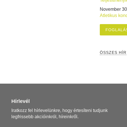
Teljesítményf
November 30
Atletikus kon
FOGLALÁ
ÖSSZES HÍR
Hírlevél
Iratkozz fel hírlevelünkre, hogy értesíteni tudjunk
legfrissebb akcióinkról, híreinkről.