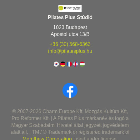
Pilates Plus Stúdió
1023 Budapest
Apostol utca 13/B
+36 (30) 568-6363
info@pilatesplus.hu
® 2007-2026 Charm Europe Kft, Mozgás Kultúra Kft,
Pro Reformer Kft. | A Pilates Plus márkanév és logó a
Magyar Szabadalmi Hivatal által jegyzett jogvédelem
alatt áll. | TM / ® Trademark or registered trademark of
Merrithew Corporation
, used under license.