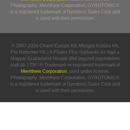
Photography Merrithew Corporation. GYROTONIC®
is a registered trademark of Gyrotonic Sales Corp and
is used with their permission.
® 2007-2026 Charm Europe Kft, Mozgás Kultúra Kft,
Pro Reformer Kft. | A Pilates Plus márkanév és logó a
Magyar Szabadalmi Hivatal által jegyzett jogvédelem
alatt áll. | TM / ® Trademark or registered trademark of
Merrithew Corporation
, used under license.
Photography Merrithew Corporation. GYROTONIC®
is a registered trademark of Gyrotonic Sales Corp and
is used with their permission.