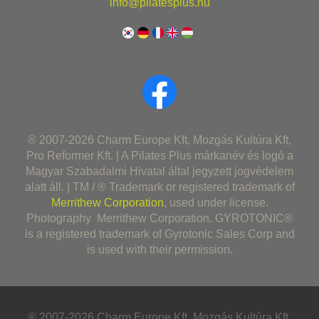
info@pilatesplus.hu
® 2007-2026 Charm Europe Kft, Mozgás Kultúra Kft,
Pro Reformer Kft. | A Pilates Plus márkanév és logó a
Magyar Szabadalmi Hivatal által jegyzett jogvédelem
alatt áll. | TM / ® Trademark or registered trademark of
Merrithew Corporation
, used under license.
Photography Merrithew Corporation. GYROTONIC®
is a registered trademark of Gyrotonic Sales Corp and
is used with their permission.
® 2007-2026 Charm Europe Kft, Mozgás Kultúra Kft,