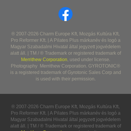
® 2007-2026 Charm Europe Kft, Mozgás Kultúra Kft,
Pro Reformer Kft. | A Pilates Plus márkanév és logó a
Magyar Szabadalmi Hivatal által jegyzett jogvédelem
alatt áll. | TM / ® Trademark or registered trademark of
Merrithew Corporation
, used under license.
Photography Merrithew Corporation. GYROTONIC®
is a registered trademark of Gyrotonic Sales Corp and
is used with their permission.
® 2007-2026 Charm Europe Kft, Mozgás Kultúra Kft,
Pro Reformer Kft. | A Pilates Plus márkanév és logó a
Magyar Szabadalmi Hivatal által jegyzett jogvédelem
alatt áll. | TM / ® Trademark or registered trademark of