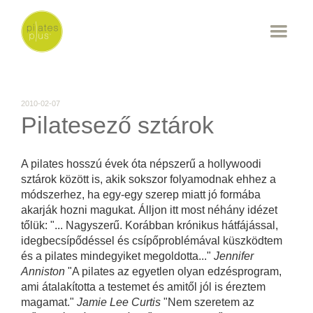
2010-02-07
Pilatesező sztárok
A pilates hosszú évek óta népszerű a hollywoodi
sztárok között is, akik sokszor folyamodnak ehhez a
módszerhez, ha egy-egy szerep miatt jó formába
akarják hozni magukat. Álljon itt most néhány idézet
tőlük: "... Nagyszerű. Korábban krónikus hátfájással,
idegbecsípődéssel és csípőproblémával küszködtem
és a pilates mindegyiket megoldotta..."
Jennifer
Anniston
"A pilates az egyetlen olyan edzésprogram,
ami átalakította a testemet és amitől jól is éreztem
magamat."
Jamie Lee Curtis
"Nem szeretem az