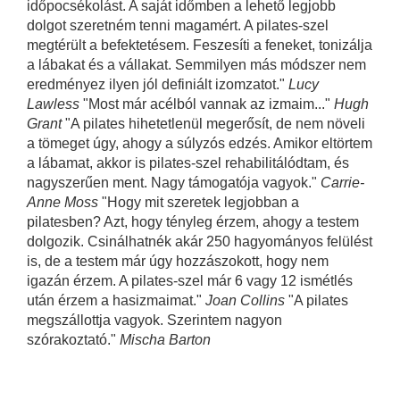
időpocsékolást. A saját időmben a lehető legjobb
dolgot szeretném tenni magamért. A pilates-szel
megtérült a befektetésem. Feszesíti a feneket, tonizálja
a lábakat és a vállakat. Semmilyen más módszer nem
eredményez ilyen jól definiált izomzatot."
Lucy
Lawless
"Most már acélból vannak az izmaim..."
Hugh
Grant
"A pilates hihetetlenül megerősít, de nem növeli
a tömeget úgy, ahogy a súlyzós edzés. Amikor eltörtem
a lábamat, akkor is pilates-szel rehabilitálódtam, és
nagyszerűen ment. Nagy támogatója vagyok."
Carrie-
Anne Moss
"Hogy mit szeretek legjobban a
pilatesben? Azt, hogy tényleg érzem, ahogy a testem
dolgozik. Csinálhatnék akár 250 hagyományos felülést
is, de a testem már úgy hozzászokott, hogy nem
igazán érzem. A pilates-szel már 6 vagy 12 ismétlés
után érzem a hasizmaimat."
Joan Collins
"A pilates
megszállottja vagyok. Szerintem nagyon
szórakoztató."
Mischa Barton