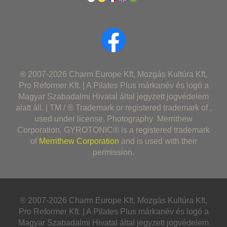
® 2007-2026 Charm Europe Kft, Mozgás Kultúra Kft,
Pro Reformer Kft. | A Pilates Plus márkanév és logó a
Magyar Szabadalmi Hivatal által jegyzett jogvédelem
alatt áll. | TM / ® Trademark or registered trademark of ,
used under license. Photography Merrithew
Corporation. GYROTONIC® is a registered trademark
of
Merrithew Corporation
and is used with their
permission.
® 2007-2026 Charm Europe Kft, Mozgás Kultúra Kft,
Pro Reformer Kft. | A Pilates Plus márkanév és logó a
Magyar Szabadalmi Hivatal által jegyzett jogvédelem