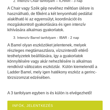
Intenzív Chair tanfolyam – ICHAIR - 3 nap
A Chair vagy Szék gép nevéhez méltóan ülésre is
használható, de főként a két lenyomható pedállal
alakítható ki az egyensúlyt, koordinációt és
mozgáskontroll gyakorlására és igen intenzív
kihívására alkalmas gyakorlatok.
Intenzív Barrel tanfolyam - IBAR - 2 nap
A Barrel olyan eszközöket jelentenek, melyek
részleges megtámasztásra, vízszintestől eltérő
testhelyzetek beállítására, így a gyakorlatok
könnyítésére vagy akár nehezítésére is alkalmas
rendkívül változatos eszköztár. Külön kiemelendő a
Ladder Barrel, mely igen hatékony eszköz a gerinc-
törzsizomzat edzésében.
A 3 tanfolyam egyben is és külön is elvégezhető!
INFÓK, JELENTKEZÉS