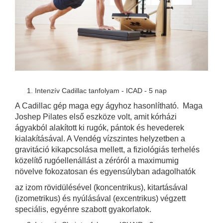
Intenzív Cadillac tanfolyam - ICAD - 5 nap
A Cadillac gép maga egy ágyhoz hasonlítható. Maga
Joshep Pilates első eszköze volt, amit kórházi
ágyakból alakított ki rugók, pántok és hevederek
kialakításával. A Vendég vízszintes helyzetben a
gravitáció kikapcsolása mellett, a fiziológiás terhelés
közelítő rugóellenállást a zéróról a maximumig
növelve fokozatosan és egyensúlyban adagolhatók
az izom rövidülésével (koncentrikus), kitartásával
(izometrikus) és nyúlásával (excentrikus) végzett
speciális, egyénre szabott gyakorlatok.