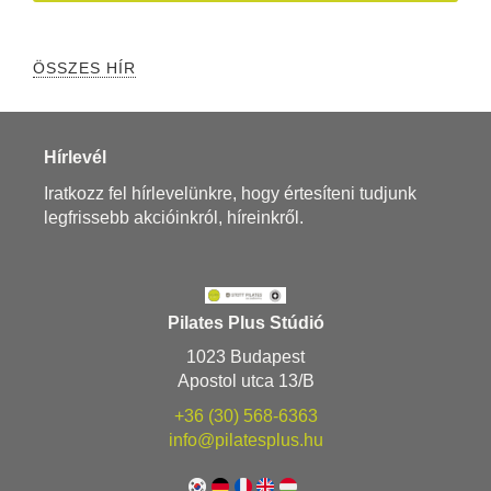
ÖSSZES HÍR
Hírlevél
Iratkozz fel hírlevelünkre, hogy értesíteni tudjunk
legfrissebb akcióinkról, híreinkről.
Pilates Plus Stúdió
1023 Budapest
Apostol utca 13/B
+36 (30) 568-6363
info@pilatesplus.hu