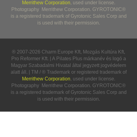
Merrithew Corporation
, used under license.
Photography Merrithew Corporation. GYROTONIC®
is a registered trademark of Gyrotonic Sales Corp and
is used with their permission.
® 2007-2026 Charm Europe Kft, Mozgás Kultúra Kft,
Pro Reformer Kft. | A Pilates Plus márkanév és logó a
Magyar Szabadalmi Hivatal által jegyzett jogvédelem
alatt áll. | TM / ® Trademark or registered trademark of
Merrithew Corporation
, used under license.
Photography Merrithew Corporation. GYROTONIC®
is a registered trademark of Gyrotonic Sales Corp and
is used with their permission.