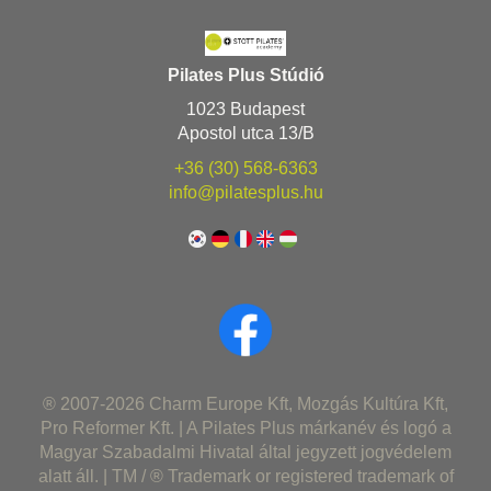
Pilates Plus Stúdió
1023 Budapest
Apostol utca 13/B
+36 (30) 568-6363
info@pilatesplus.hu
® 2007-2026 Charm Europe Kft, Mozgás Kultúra Kft,
Pro Reformer Kft. | A Pilates Plus márkanév és logó a
Magyar Szabadalmi Hivatal által jegyzett jogvédelem
alatt áll. | TM / ® Trademark or registered trademark of