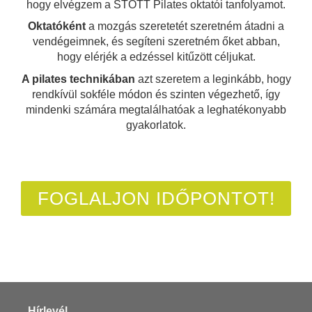
hogy elvégzem a STOTT Pilates oktatói tanfolyamot.
Oktatóként
a mozgás szeretetét szeretném átadni a
vendégeimnek, és segíteni szeretném őket abban,
hogy elérjék a edzéssel kitűzött céljukat.
A pilates technikában
azt szeretem a leginkább, hogy
rendkívül sokféle módon és szinten végezhető, így
mindenki számára megtalálhatóak a leghatékonyabb
gyakorlatok.
FOGLALJON IDŐPONTOT!
Hírlevél