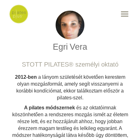
Egri
Vera
STOTT PILATES® személyi oktató
2012-ben
a lányom születését követően kerestem
olyan mozgásformát, amely segít visszanyerni a
korábbi kondíciómat, ekkor találkoztam először a
pilates-szel.
A pilates módszernek
és az oktatóimnak
köszönhetően a rendszeres mozgás ismét az életem
része lett, és ez hozzájárult ahhoz, hogy jobban
érezzem magam testileg és lelkileg egyaránt. A
módszer hatékonyságát látva később úgy döntöttem,