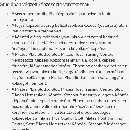
Stúdióban végzett képzésekre vonatkoznak!
A vissza nem téríthető előleg biztosítja a helyet a fenti
tanfolyamra.
A teljes képzési összeg befizetése/beérkezése (jóváírása) után
van biztosítva a férőhelyed
A képzési előleg más tanfolyamunkra a befizetési határidő
lejárta előtt átvihető. Az esetleges kedvezmények nem
érvényesülnek automatikusan a következő képzésre.
A Pilates Plus Studio, Stott Pilates Host Training Center,
Nemzetközi Képzési Központ fenntartja a jogot a képzés
törlésére, időpont módosítására. Ebben az esetben a befizetett
összeg visszautalásra kerül, vagy később kerül felhasználásra.
Egyéb felelősséget a Pilates Plus Stúdió nem vállal, egyéb
költséget nem térít.
A Pilates Plus Studio, Stott Pilates Host Training Center, Stott
Pilates Nemzetközi Képzési Központ fenntartja a jogot a képzés
időpontjának megváltoztatására. Ebben az esetben a befizetett
összegek a megváltozott időpontú képzésre átvezetésre
kerülnek. Az időpont változtatásból eredő esetleges
költségekért a Pilates Plus Studio, Stott Pilates Host Training
Center, Stott Pilates Nemzetközi Képzési Központ felelősséget
nem vállal.