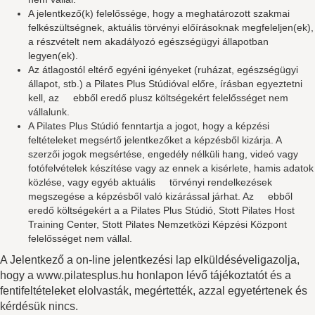
A jelentkező(k) felelőssége, hogy a meghatározott szakmai
felkészültségnek, aktuális törvényi előírásoknak megfeleljen(ek),
a részvételt nem akadályozó egészségügyi állapotban
legyen(ek).
Az átlagostól eltérő egyéni igényeket (ruházat, egészségügyi
állapot, stb.) a Pilates Plus Stúdióval előre, írásban egyeztetni
kell, az ebből eredő plusz költségekért felelősséget nem
vállalunk.
A Pilates Plus Stúdió fenntartja a jogot, hogy a képzési
feltételeket megsértő jelentkezőket a képzésből kizárja. A
szerzői jogok megsértése, engedély nélküli hang, videó vagy
fotófelvételek készítése vagy az ennek a kisérlete, hamis adatok
közlése, vagy egyéb aktuális törvényi rendelkezések
megszegése a képzésből való kizárással járhat. Az ebből
eredő költségekért a a Pilates Plus Stúdió, Stott Pilates Host
Training Center, Stott Pilates Nemzetközi Képzési Központ
felelősséget nem vállal.
A Jelentkező a on-line jelentkezési lap elküldéséveligazolja,
hogy a www.pilatesplus.hu honlapon lévő tájékoztatót és a
fentifeltételeket elolvasták, megértették, azzal egyetértenek és
kérdésük nincs.