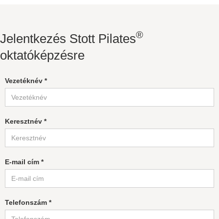
®
Jelentkezés Stott Pilates
oktatóképzésre
Vezetéknév *
Keresztnév *
E-mail cím *
Telefonszám *