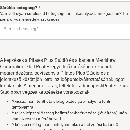
Sérülés-betegség? *
Van-volt olyan sérülésed betegsége ami akadályoz a mozgásban? Ha
igen, orvosi engedély szükséges?
A képzések a Pilates Plus Stúdió és a kanadaiMerrithew
Corporation Stott Pilates együttműködésében kerülnek
megrendezésre,jogviszony a Pilates Plus Stúdió és a
jelentkező között jön létre, az időpontokváltoztatásának jogát
fenntartjuk. A megadott árak, feltételek a budapestiPilates Plus
Stúdióban végzett képzésekre vonatkoznak!
A vissza nem téríthető előleg biztosítja a helyet a fenti
tanfolyamra.
A teljes képzési összeg befizetése/beérkezése (jóváírása) után
van biztosítva a férőhelyed
A képzési előleg más tanfolyamunkra a befizetési határidő