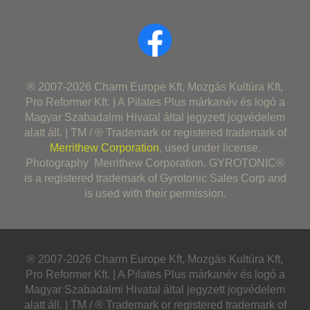
® 2007-2026 Charm Europe Kft, Mozgás Kultúra Kft,
Pro Reformer Kft. | A Pilates Plus márkanév és logó a
Magyar Szabadalmi Hivatal által jegyzett jogvédelem
alatt áll. | TM / ® Trademark or registered trademark of
Merrithew Corporation
, used under license.
Photography Merrithew Corporation. GYROTONIC®
is a registered trademark of Gyrotonic Sales Corp and
is used with their permission.
® 2007-2026 Charm Europe Kft, Mozgás Kultúra Kft,
Pro Reformer Kft. | A Pilates Plus márkanév és logó a
Magyar Szabadalmi Hivatal által jegyzett jogvédelem
alatt áll. | TM / ® Trademark or registered trademark of