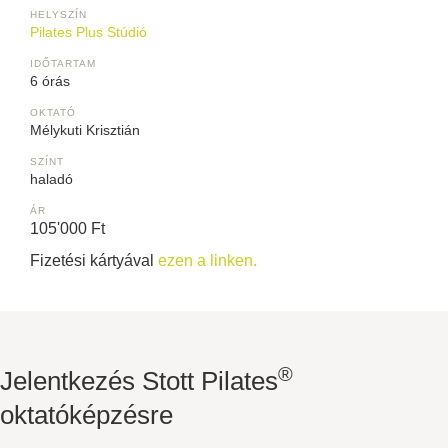
HELYSZÍN
Pilates Plus Stúdió
IDŐTARTAM
6 órás
OKTATÓ
Mélykuti Krisztián
SZÍNT
haladó
ÁR
105'000 Ft
Fizetési kártyával
ezen a linken.
®
Jelentkezés Stott Pilates
oktatóképzésre