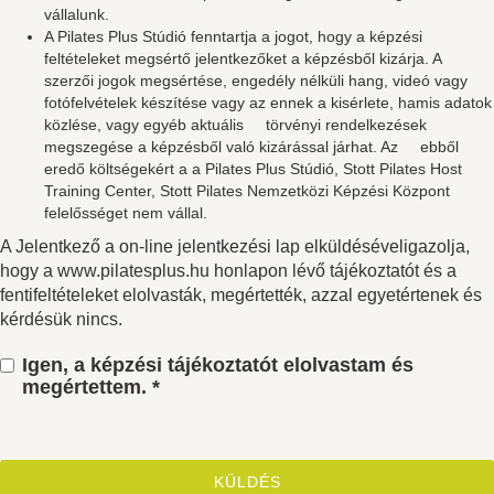
vállalunk.
A Pilates Plus Stúdió fenntartja a jogot, hogy a képzési
feltételeket megsértő jelentkezőket a képzésből kizárja. A
szerzői jogok megsértése, engedély nélküli hang, videó vagy
fotófelvételek készítése vagy az ennek a kisérlete, hamis adatok
közlése, vagy egyéb aktuális törvényi rendelkezések
megszegése a képzésből való kizárással járhat. Az ebből
eredő költségekért a a Pilates Plus Stúdió, Stott Pilates Host
Training Center, Stott Pilates Nemzetközi Képzési Központ
felelősséget nem vállal.
A Jelentkező a on-line jelentkezési lap elküldéséveligazolja,
hogy a www.pilatesplus.hu honlapon lévő tájékoztatót és a
fentifeltételeket elolvasták, megértették, azzal egyetértenek és
kérdésük nincs.
Igen, a képzési tájékoztatót elolvastam és
megértettem. *