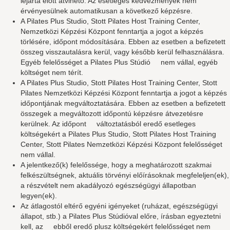
lejárta előtt átvihető. Az esetleges kedvezmények nem
érvényesülnek automatikusan a következő képzésre.
A Pilates Plus Studio, Stott Pilates Host Training Center,
Nemzetközi Képzési Központ fenntartja a jogot a képzés
törlésére, időpont módosítására. Ebben az esetben a befizetett
összeg visszautalásra kerül, vagy később kerül felhasználásra.
Egyéb felelősséget a Pilates Plus Stúdió nem vállal, egyéb
költséget nem térít.
A Pilates Plus Studio, Stott Pilates Host Training Center, Stott
Pilates Nemzetközi Képzési Központ fenntartja a jogot a képzés
időpontjának megváltoztatására. Ebben az esetben a befizetett
összegek a megváltozott időpontú képzésre átvezetésre
kerülnek. Az időpont változtatásból eredő esetleges
költségekért a Pilates Plus Studio, Stott Pilates Host Training
Center, Stott Pilates Nemzetközi Képzési Központ felelősséget
nem vállal.
A jelentkező(k) felelőssége, hogy a meghatározott szakmai
felkészültségnek, aktuális törvényi előírásoknak megfeleljen(ek),
a részvételt nem akadályozó egészségügyi állapotban
legyen(ek).
Az átlagostól eltérő egyéni igényeket (ruházat, egészségügyi
állapot, stb.) a Pilates Plus Stúdióval előre, írásban egyeztetni
kell, az ebből eredő plusz költségekért felelősséget nem