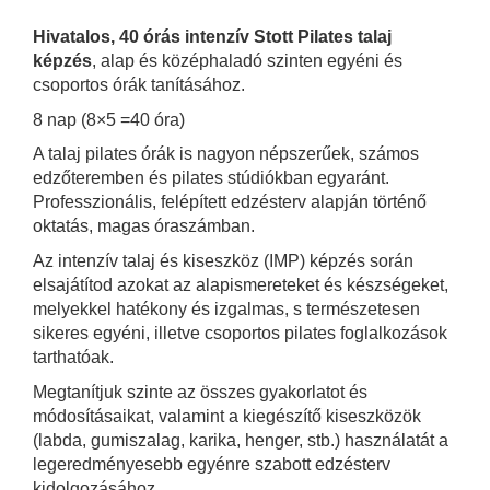
Hivatalos, 40 órás intenzív Stott Pilates talaj
képzés
, alap és középhaladó szinten egyéni és
csoportos órák tanításához.
8 nap (8×5 =40 óra)
A talaj pilates órák is nagyon népszerűek, számos
edzőteremben és pilates stúdiókban egyaránt.
Professzionális, felépített edzésterv alapján történő
oktatás, magas óraszámban.
Az intenzív talaj és kiseszköz (IMP) képzés során
elsajátítod azokat az alapismereteket és készségeket,
melyekkel hatékony és izgalmas, s természetesen
sikeres egyéni, illetve csoportos pilates foglalkozások
tarthatóak.
Megtanítjuk szinte az összes gyakorlatot és
módosításaikat, valamint a kiegészítő kiseszközök
(labda, gumiszalag, karika, henger, stb.) használatát a
legeredményesebb egyénre szabott edzésterv
kidolgozásához.