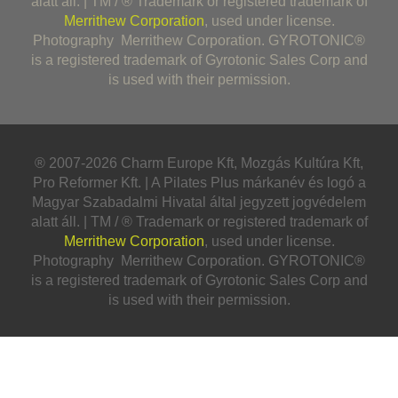
alatt áll. | TM / ® Trademark or registered trademark of
Merrithew Corporation
, used under license.
Photography Merrithew Corporation. GYROTONIC®
is a registered trademark of Gyrotonic Sales Corp and
is used with their permission.
® 2007-2026 Charm Europe Kft, Mozgás Kultúra Kft,
Pro Reformer Kft. | A Pilates Plus márkanév és logó a
Magyar Szabadalmi Hivatal által jegyzett jogvédelem
alatt áll. | TM / ® Trademark or registered trademark of
Merrithew Corporation
, used under license.
Photography Merrithew Corporation. GYROTONIC®
is a registered trademark of Gyrotonic Sales Corp and
is used with their permission.