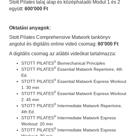
Stott Pilates talaj alap és középhaladó Modul 1 és 2
együtt:
600'000 Ft
Oktatási anyagok:
Stott Pilates Comprehensive Matwork tankönyv
angolul és digitális online videó csomag:
60'000 Ft
A digitális csomag az alábbi videókat tartalmazza:
®
STOTT PILATES
Biomechanical Principles
®
STOTT PILATES
Essential Matwork Repertoire, 4th
Ed.
®
STOTT PILATES
Essential Matwork Express Workout
1: 30 min
®
STOTT PILATES
Essential Matwork Express Workout
2: 45 min
®
STOTT PILATES
Intermediate Matwork Repertoire,
4th Ed.
®
STOTT PILATES
Intermediate Matwork Express
Workout: 20 min
®
STOTT PILATES
Intermediate Matwork Express
Workout: 30 min