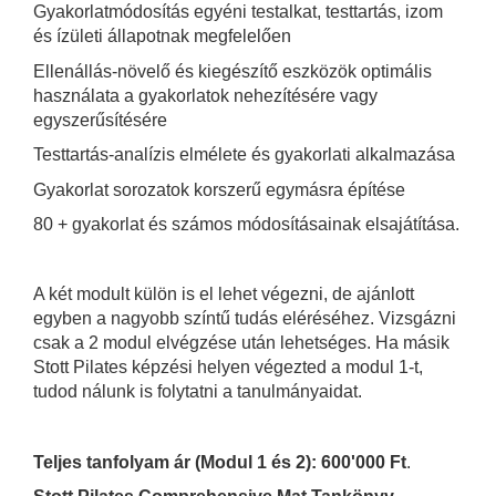
Gyakorlatmódosítás egyéni testalkat, testtartás, izom
és ízületi állapotnak megfelelően
Ellenállás-növelő és kiegészítő eszközök optimális
használata a gyakorlatok nehezítésére vagy
egyszerűsítésére
Testtartás-analízis elmélete és gyakorlati alkalmazása
Gyakorlat sorozatok korszerű egymásra építése
80 + gyakorlat és számos módosításainak elsajátítása.
A két modult külön is el lehet végezni, de ajánlott
egyben a nagyobb színtű tudás eléréséhez. Vizsgázni
csak a 2 modul elvégzése után lehetséges. Ha másik
Stott Pilates képzési helyen végezted a modul 1-t,
tudod nálunk is folytatni a tanulmányaidat.
Teljes tanfolyam ár (Modul 1 és 2): 600'000 Ft
.