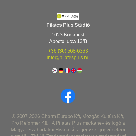
Pilates Plus Stúdió
1023 Budapest
Apostol utca 13/B
+36 (30) 568-6363
info@pilatesplus.hu
® 2007-2026 Charm Europe Kft, Mozgás Kultúra Kft,
Pro Reformer Kft. | A Pilates Plus márkanév és logó a
Magyar Szabadalmi Hivatal által jegyzett jogvédelem