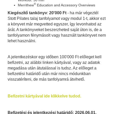
®
Merrithew
Education and Accessory Overviews
Kiegészítő tankönyv
:
20'000 Ft
- ha már végeztél
Stott Pilates talaj tanfolyamot vagy modul 1-t, akkor ezt
a könyvet már megvetted egyszer, így levonhatod az
árát. A tankönyveket beszerzheted saját úton is, de a
tanfolyamon fénymásolt vagy használt tankönyvet nem
lehet használni.
A jelentkezéskor egy időben 100'000 Ft előleget kell
befizetni, az alábbi linken kártyával, vagy az adatok
megadása után átutalással is tudsz. Az előleget a
befizetési határidő után már nincs módunkban
visszatéríteni, de más tanfolyamrá átvihető.
Befizetni kártyával ide klikkelve tudod.
Befizetési és jelentkezési határidő: 2026.06.01.