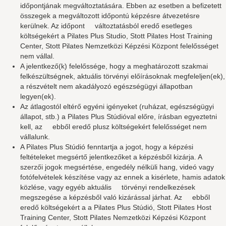
időpontjának megváltoztatására. Ebben az esetben a befizetett
összegek a megváltozott időpontú képzésre átvezetésre
kerülnek. Az időpont változtatásból eredő esetleges
költségekért a Pilates Plus Studio, Stott Pilates Host Training
Center, Stott Pilates Nemzetközi Képzési Központ felelősséget
nem vállal.
A jelentkező(k) felelőssége, hogy a meghatározott szakmai
felkészültségnek, aktuális törvényi előírásoknak megfeleljen(ek),
a részvételt nem akadályozó egészségügyi állapotban
legyen(ek).
Az átlagostól eltérő egyéni igényeket (ruházat, egészségügyi
állapot, stb.) a Pilates Plus Stúdióval előre, írásban egyeztetni
kell, az ebből eredő plusz költségekért felelősséget nem
vállalunk.
A Pilates Plus Stúdió fenntartja a jogot, hogy a képzési
feltételeket megsértő jelentkezőket a képzésből kizárja. A
szerzői jogok megsértése, engedély nélküli hang, videó vagy
fotófelvételek készítése vagy az ennek a kisérlete, hamis adatok
közlése, vagy egyéb aktuális törvényi rendelkezések
megszegése a képzésből való kizárással járhat. Az ebből
eredő költségekért a a Pilates Plus Stúdió, Stott Pilates Host
Training Center, Stott Pilates Nemzetközi Képzési Központ