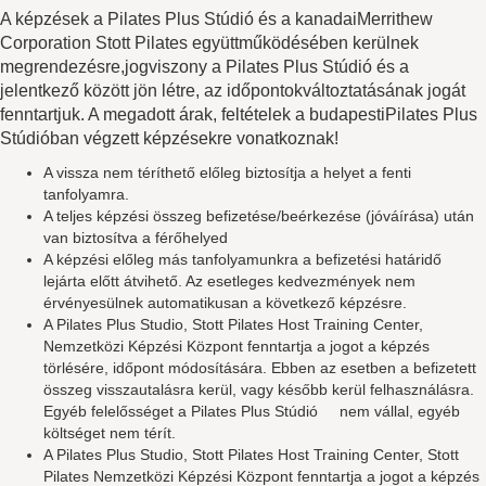
A képzések a Pilates Plus Stúdió és a kanadaiMerrithew
Corporation Stott Pilates együttműködésében kerülnek
megrendezésre,jogviszony a Pilates Plus Stúdió és a
jelentkező között jön létre, az időpontokváltoztatásának jogát
fenntartjuk. A megadott árak, feltételek a budapestiPilates Plus
Stúdióban végzett képzésekre vonatkoznak!
A vissza nem téríthető előleg biztosítja a helyet a fenti
tanfolyamra.
A teljes képzési összeg befizetése/beérkezése (jóváírása) után
van biztosítva a férőhelyed
A képzési előleg más tanfolyamunkra a befizetési határidő
lejárta előtt átvihető. Az esetleges kedvezmények nem
érvényesülnek automatikusan a következő képzésre.
A Pilates Plus Studio, Stott Pilates Host Training Center,
Nemzetközi Képzési Központ fenntartja a jogot a képzés
törlésére, időpont módosítására. Ebben az esetben a befizetett
összeg visszautalásra kerül, vagy később kerül felhasználásra.
Egyéb felelősséget a Pilates Plus Stúdió nem vállal, egyéb
költséget nem térít.
A Pilates Plus Studio, Stott Pilates Host Training Center, Stott
Pilates Nemzetközi Képzési Központ fenntartja a jogot a képzés