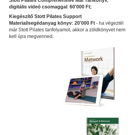
Stott Pilates Comprehensive Mat Tankönyv,
digitális videó csomaggal
:
60'000 Ft;
Kiegészítő Stott Pilates Support
Material/segédanyag könyv: 20'000 Ft
- ha végeztél
már Stott Pilates tanfolyamot, akkor a zöldkönyvet nem
kell újra megvenned.