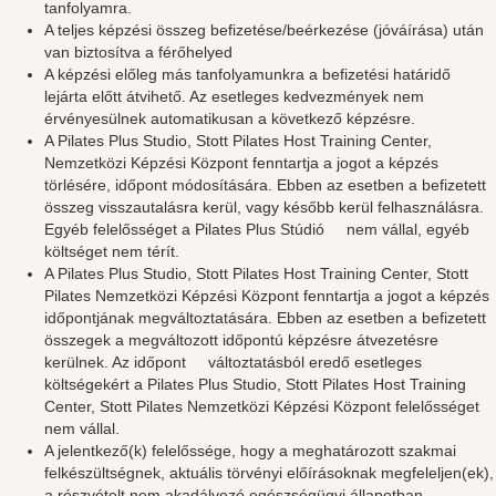
tanfolyamra.
A teljes képzési összeg befizetése/beérkezése (jóváírása) után
van biztosítva a férőhelyed
A képzési előleg más tanfolyamunkra a befizetési határidő
lejárta előtt átvihető. Az esetleges kedvezmények nem
érvényesülnek automatikusan a következő képzésre.
A Pilates Plus Studio, Stott Pilates Host Training Center,
Nemzetközi Képzési Központ fenntartja a jogot a képzés
törlésére, időpont módosítására. Ebben az esetben a befizetett
összeg visszautalásra kerül, vagy később kerül felhasználásra.
Egyéb felelősséget a Pilates Plus Stúdió nem vállal, egyéb
költséget nem térít.
A Pilates Plus Studio, Stott Pilates Host Training Center, Stott
Pilates Nemzetközi Képzési Központ fenntartja a jogot a képzés
időpontjának megváltoztatására. Ebben az esetben a befizetett
összegek a megváltozott időpontú képzésre átvezetésre
kerülnek. Az időpont változtatásból eredő esetleges
költségekért a Pilates Plus Studio, Stott Pilates Host Training
Center, Stott Pilates Nemzetközi Képzési Központ felelősséget
nem vállal.
A jelentkező(k) felelőssége, hogy a meghatározott szakmai
felkészültségnek, aktuális törvényi előírásoknak megfeleljen(ek),
a részvételt nem akadályozó egészségügyi állapotban