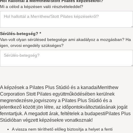
Hol hallottál a Merrithew/Stott Pilates képzésekről?
Mi a célod a képzésen való résztvételeddel?
Sérülés-betegség? *
Van-volt olyan sérülésed betegsége ami akadályoz a mozgásban? Ha
igen, orvosi engedély szükséges?
A képzések a Pilates Plus Stúdió és a kanadaiMerrithew
Corporation Stott Pilates együttműködésében kerülnek
megrendezésre,jogviszony a Pilates Plus Stúdió és a
jelentkező között jön létre, az időpontokváltoztatásának jogát
fenntartjuk. A megadott árak, feltételek a budapestiPilates Plus
Stúdióban végzett képzésekre vonatkoznak!
A vissza nem téríthető előleg biztosítja a helyet a fenti