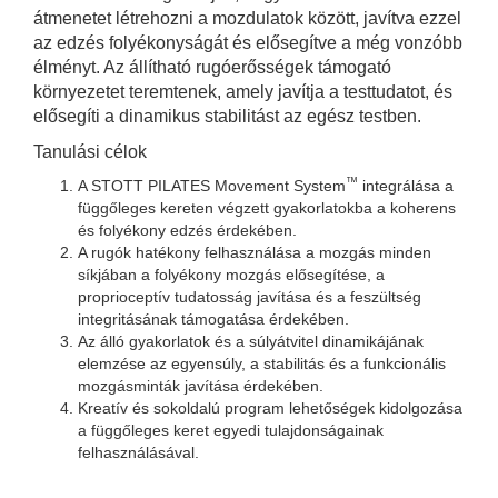
átmenetet létrehozni a mozdulatok között, javítva ezzel
az edzés folyékonyságát és elősegítve a még vonzóbb
élményt. Az állítható rugóerősségek támogató
környezetet teremtenek, amely javítja a testtudatot, és
elősegíti a dinamikus stabilitást az egész testben.
Tanulási célok
™
A STOTT PILATES Movement System
integrálása a
függőleges kereten végzett gyakorlatokba a koherens
és folyékony edzés érdekében.
A rugók hatékony felhasználása a mozgás minden
síkjában a folyékony mozgás elősegítése, a
proprioceptív tudatosság javítása és a feszültség
integritásának támogatása érdekében.
Az álló gyakorlatok és a súlyátvitel dinamikájának
elemzése az egyensúly, a stabilitás és a funkcionális
mozgásminták javítása érdekében.
Kreatív és sokoldalú program lehetőségek kidolgozása
a függőleges keret egyedi tulajdonságainak
felhasználásával.