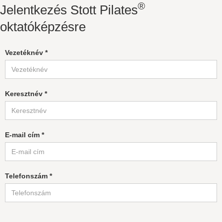
®
Jelentkezés Stott Pilates
oktatóképzésre
Vezetéknév *
Keresztnév *
E-mail cím *
Telefonszám *