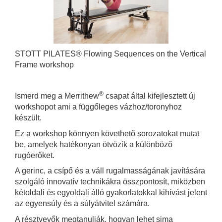
STOTT PILATES® Flowing Sequences on the Vertical
Frame workshop
®
Ismerd meg a Merrithew
csapat által kifejlesztett új
workshopot ami a függőleges vázhoz/toronyhoz
készült.
Ez a workshop könnyen követhető sorozatokat mutat
be, amelyek hatékonyan ötvözik a különböző
rugóerőket.
A gerinc, a csípő és a váll rugalmasságának javítására
szolgáló innovatív technikákra összpontosít, miközben
kétoldali és egyoldali álló gyakorlatokkal kihívást jelent
az egyensúly és a súlyátvitel számára.
A résztvevők megtanulják, hogyan lehet sima