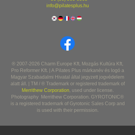
info@pilatesplus.hu
® 2007-2026 Charm Europe Kft, Mozgás Kultúra Kft,
Pro Reformer Kft. | A Pilates Plus márkanév és logó a
Magyar Szabadalmi Hivatal által jegyzett jogvédelem
alatt áll. | TM / ® Trademark or registered trademark of
Merrithew Corporation
, used under license.
Photography Merrithew Corporation. GYROTONIC®
is a registered trademark of Gyrotonic Sales Corp and
is used with their permission.