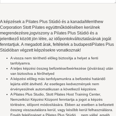
A képzések a Pilates Plus Stúdió és a kanadaiMerrithew
Corporation Stott Pilates együttműködésében kerülnek
megrendezésre,jogviszony a Pilates Plus Stúdió és a
jelentkező között jön létre, az időpontokváltoztatásának jogát
fenntartjuk. A megadott árak, feltételek a budapestiPilates Plus
Stúdióban végzett képzésekre vonatkoznak!
A vissza nem téríthető előleg biztosítja a helyet a fenti
tanfolyamra.
A teljes képzési összeg befizetése/beérkezése (jóváírása) után
van biztosítva a férőhelyed
A képzési előleg más tanfolyamunkra a befizetési határidő
lejárta előtt átvihető. Az esetleges kedvezmények nem
érvényesülnek automatikusan a következő képzésre.
A Pilates Plus Studio, Stott Pilates Host Training Center,
Nemzetközi Képzési Központ fenntartja a jogot a képzés
törlésére, időpont módosítására. Ebben az esetben a befizetett
összeg visszautalásra kerül, vagy később kerül felhasználásra.
Egyéb felelősséget a Pilates Plus Stúdió nem vállal, egyéb