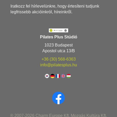
Iratkozz fel hírlevelünkre, hogy értesíteni tudjunk
legfrissebb akcióinkról, híreinkről.
Pilates Plus Stúdió
1023 Budapest
Apostol utca 13/B
+36 (30) 568-6363
info@pilatesplus.hu
® 2007-2026 Charm Europe Kft, Mozgás Kultúra Kft,