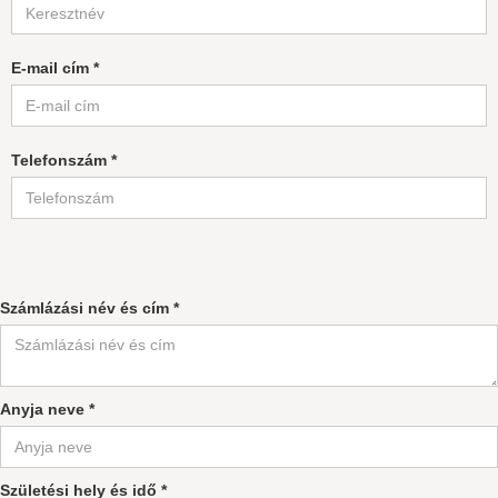
E-mail cím *
Telefonszám *
Számlázási név és cím *
Anyja neve *
Születési hely és idő *