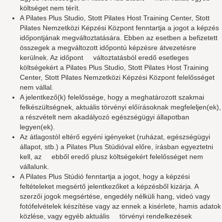
költséget nem térít.
A Pilates Plus Studio, Stott Pilates Host Training Center, Stott
Pilates Nemzetközi Képzési Központ fenntartja a jogot a képzés
időpontjának megváltoztatására. Ebben az esetben a befizetett
összegek a megváltozott időpontú képzésre átvezetésre
kerülnek. Az időpont változtatásból eredő esetleges
költségekért a Pilates Plus Studio, Stott Pilates Host Training
Center, Stott Pilates Nemzetközi Képzési Központ felelősséget
nem vállal.
A jelentkező(k) felelőssége, hogy a meghatározott szakmai
felkészültségnek, aktuális törvényi előírásoknak megfeleljen(ek),
a részvételt nem akadályozó egészségügyi állapotban
legyen(ek).
Az átlagostól eltérő egyéni igényeket (ruházat, egészségügyi
állapot, stb.) a Pilates Plus Stúdióval előre, írásban egyeztetni
kell, az ebből eredő plusz költségekért felelősséget nem
vállalunk.
A Pilates Plus Stúdió fenntartja a jogot, hogy a képzési
feltételeket megsértő jelentkezőket a képzésből kizárja. A
szerzői jogok megsértése, engedély nélküli hang, videó vagy
fotófelvételek készítése vagy az ennek a kisérlete, hamis adatok
közlése, vagy egyéb aktuális törvényi rendelkezések