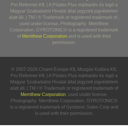
Pro Reformer Kft. | A Pilates Plus márkanév és logó a
Magyar Szabadalmi Hivatal által jegyzett jogvédelem
alatt áll. | TM / ® Trademark or registered trademark of ,
used under license. Photography Merrithew
Corporation. GYROTONIC® is a registered trademark
of
Merrithew Corporation
and is used with their
permission.
® 2007-2026 Charm Europe Kft, Mozgás Kultúra Kft,
Pro Reformer Kft. | A Pilates Plus márkanév és logó a
Magyar Szabadalmi Hivatal által jegyzett jogvédelem
alatt áll. | TM / ® Trademark or registered trademark of
Merrithew Corporation
, used under license.
Photography Merrithew Corporation. GYROTONIC®
is a registered trademark of Gyrotonic Sales Corp and
is used with their permission.