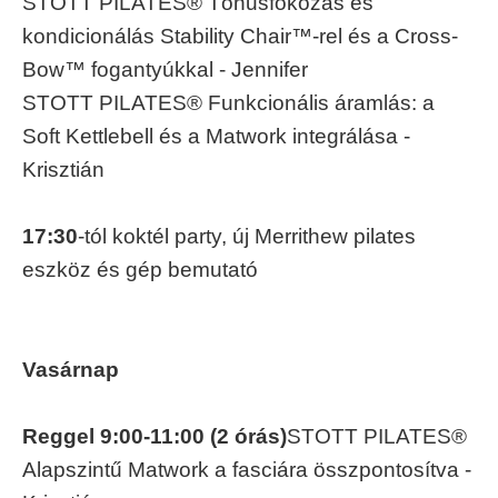
STOTT PILATES® Tónusfokozás és
kondicionálás Stability Chair™-rel és a Cross-
Bow™ fogantyúkkal - Jennifer
STOTT PILATES® Funkcionális áramlás: a
Soft Kettlebell és a Matwork integrálása -
Krisztián
17:30
-tól koktél party, új Merrithew pilates
eszköz és gép bemutató
Vasárnap
Reggel 9:00-11:00 (2 órás)
STOTT PILATES®
Alapszintű Matwork a fasciára összpontosítva -