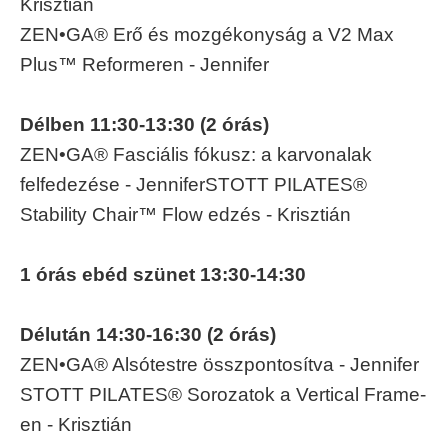
Krisztián
ZEN•GA® Erő és mozgékonyság a V2 Max
Plus™ Reformeren - Jennifer
Délben 11:30-13:30 (2 órás)
ZEN•GA® Fasciális fókusz: a karvonalak
felfedezése - Jennifer
STOTT PILATES®
Stability Chair™ Flow edzés - Krisztián
1 órás ebéd szünet 13:30-14:30
Délután 14:30-16:30 (2 órás)
ZEN•GA® Alsótestre összpontosítva - Jennifer
STOTT PILATES® Sorozatok a Vertical Frame-
en - Krisztián