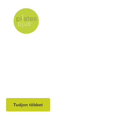
Stott Pilates
Academy
Konferencia
Budapest
12 különböző workshop, 2 nap, 2 mestertanár.
Tudjon többet